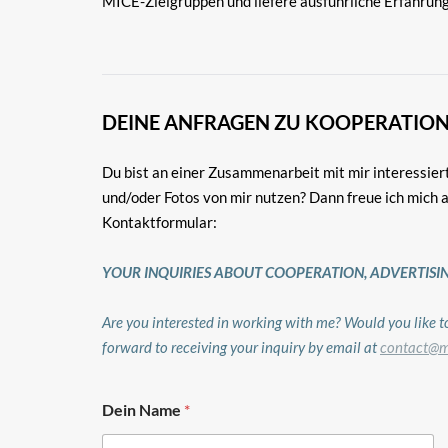
MICE-Zielgruppen und liefere ausführliche Erfahrung
DEINE ANFRAGEN ZU KOOPERATION
Du bist an einer Zusammenarbeit mit mir interessier
und/oder Fotos von mir nutzen? Dann freue ich mich 
Kontaktformular:
YOUR INQUIRIES ABOUT COOPERATION, ADVERTISIN
Are you interested in working with me? Would you like to
forward to receiving your inquiry by email at
contact@m
a
Dein Name
*
n
T