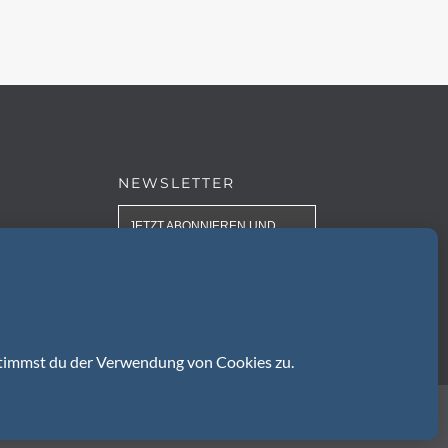
NEWSLETTER
JETZT ABONNIEREN UND
KEINEN BEITRAG VERPASSEN
owered by:
BECKER & FRIENDS
live communication