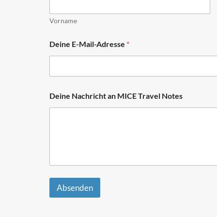
r
a
v
Vorname
e
l
Deine E-Mail-Adresse
*
N
a
c
h
r
i
Deine Nachricht an MICE Travel Notes
c
h
t
Absenden