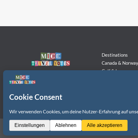
Destinations
Canada & Norwa
Golf & Luxury
(c) 2025 Ulrich G. Becker
Stories & Hints
All rights reserved
About
Kooperation, Werbung & PR
Impressum
Daten