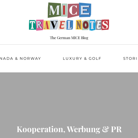
The German MICE Blog
NADA & NORWAY
LUXURY & GOLF
STORI
Kooperation, Werbung & PR